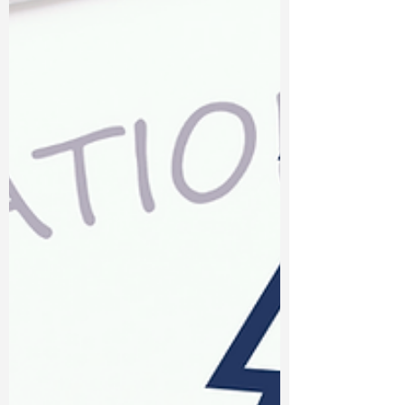
Origini ai Giorni Nostri
La storia e l'evoluzione dei quiz game