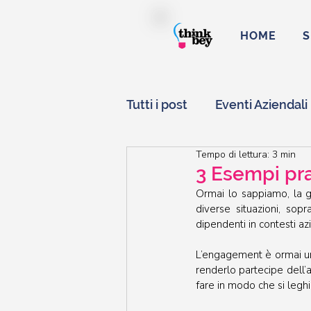
HOME
S
Tutti i post
Eventi Aziendali
Tempo di lettura: 3 min
Edutainment
Gamifica
3 Esempi pra
Ormai lo sappiamo, la ga
diverse situazioni, sop
dipendenti in contesti az
L’engagement è ormai una
renderlo partecipe dell’a
fare in modo che si legh