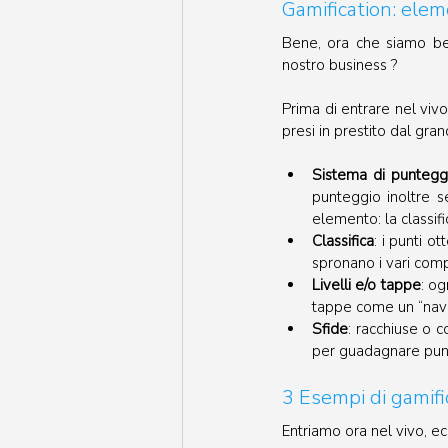
Gamification: elem
Bene, ora che siamo bell
nostro business ?
Prima di entrare nel viv
presi in prestito dal g
Sistema di puntegg
punteggio inoltre s
elemento: la classifi
Classifica
: i punti o
spronano i vari comp
Livelli e/o tappe
: og
tappe come un “navig
Sfide
: racchiuse o c
per guadagnare punti
3 Esempi di gamifi
Entriamo ora nel vivo, ec