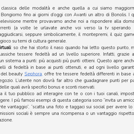
ù classica delle modalità e anche quella a cui siamo maggiorm
 Bongiorno fino ai giorni d’oggi con Avanti un altro di Bonolis. I 
la televisione mentre provavamo anche noi a rispondere alla dom
orrenti (a volte le urlavate anche voi verso la tv sperando c
ggiudicarsi, seppure simbolicamente, il montepremi, il quiz game
 gioco su temi di cultura generale.
rtuali
: so che hai storto il naso quando hai letto questo punto, 
ssiche tessere fedeltà ad un livello superiore. Infatti, grazie al
n sistema a punti: più acquisti più punti ottieni. Questo apre anche 
elli di fedeltà in base ai punti ottenuti, e ad ogni livello garant
 del beauty 
Sephora
,
 offre tre tessere fedeltà differenti in base 
 negozio. L’utente non dovrà far altro che guadagnare punti per pa
lle quali avrà specifici bonus e sconti riservati.
ita il tuo pubblico ad interagire con te o con i tuoi canali, impos
gere. I più famosi esempi di questa categoria sono “invita un amico
te vantaggio”, “scatta una foto e taggaci sui social per avere lo sc
issioni sociali è sempre una ricompensa o un vantaggio rispetto
zione. 