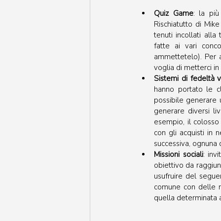
Quiz Game
: la pi
Rischiatutto di Mike
tenuti incollati al
fatte ai vari conc
ammettetelo). Per a
voglia di metterci in
Sistemi di fedeltà vi
hanno portato le cla
possibile generare u
generare diversi liv
esempio, il colosso
con gli acquisti in
successiva, ognuna de
Missioni sociali
: inv
obiettivo da raggiun
usufruire del seguen
comune con delle m
quella determinata a