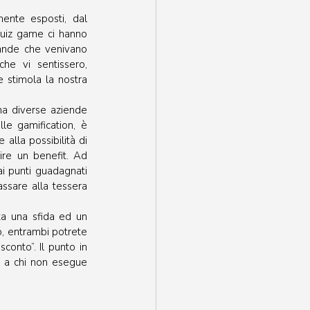
ente esposti, dal 
quiz game ci hanno 
ande che venivano 
he vi sentissero, 
 stimola la nostra 
ma diverse aziende 
le gamification, è 
alla possibilità di 
ire un benefit. Ad 
ai punti guadagnati 
ssare alla tessera 
ta una sfida ed un 
, entrambi potrete 
onto”. Il punto in 
 a chi non esegue 