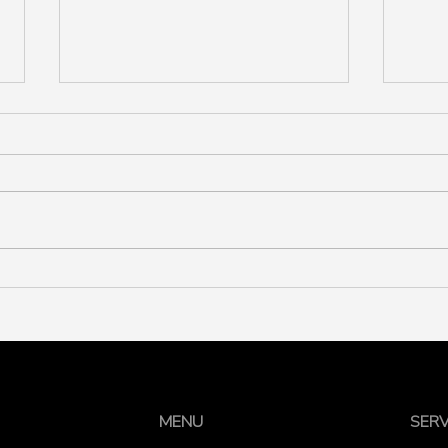
4 Imperdibili idee per una
L'or
Festa di Natale Aziendale
come
Perfetta!
MENU
SERV