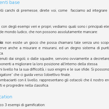
enti base
i carichi di premesse, direte voi, come  facciamo ad integrare l
o con degli esempi veri e propri, vediamo quali sono i principali el
rande mondo ludico, che non possono assolutamente mancare:
io
: non esiste un gioco che possa chiamarsi tale senza uno scopo 
erve anche a misurare e misurarsi, ed un degno sistema di punti
ca.
ttenuti dai singoli, o dalle squadre, servono ovviamente a decretare il
onenti a migliorare la loro posizione all'interno della stessa.
ni livello ha la sua difficoltà, i suoi enigmi e le sue sfide. Si possono
atore” che ci guida verso l’obiettivo finale. 
ombacianti con il livello, rappresentano gli ostacoli che il nostro e
 e progredire nella classifica.
cation
co 3 esempi di gamification: 