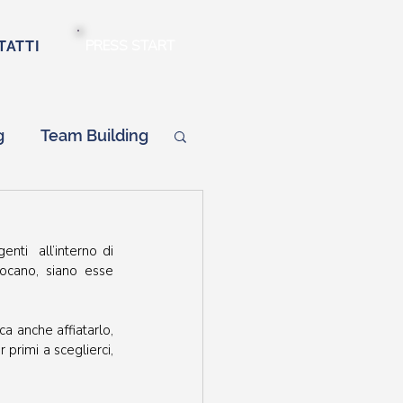
PRESS START
TATTI
g
Team Building
ti  all’interno di 
ocano, siano esse 
 anche affiatarlo, 
primi a sceglierci, 