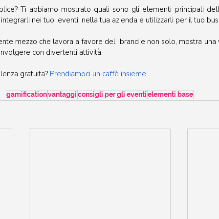
ice? Ti abbiamo mostrato quali sono gli elementi principali dell
tegrarli nei tuoi eventi, nella tua azienda e utilizzarli per il tuo bus
nte mezzo che lavora a favore del  brand e non solo, mostra una ver
nvolgere con divertenti attività.
lenza gratuita? 
Prendiamoci un caffè insieme 
gamification
vantaggi
consigli per gli eventi
elementi base