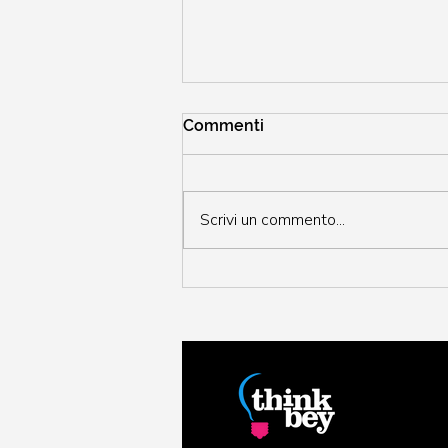
Commenti
Scrivi un commento...
Come applicare la
gamification a tutti gli ambiti
della tua vita