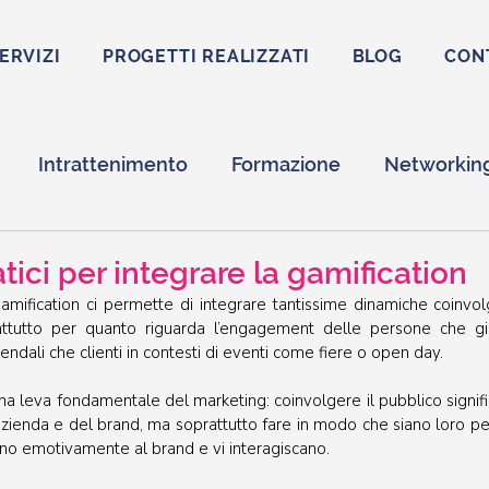
ERVIZI
PROGETTI REALIZZATI
BLOG
CON
Intrattenimento
Formazione
Networkin
tion
Fiere
tici per integrare la gamification
mification ci permette di integrare tantissime dinamiche coinvolgen
rattutto per quanto riguarda l’engagement delle persone che gi
iendali che clienti in contesti di eventi come fiere o open day. 
 leva fondamentale del marketing: coinvolgere il pubblico significa
zienda e del brand, ma soprattutto fare in modo che siano loro per 
ino emotivamente al brand e vi interagiscano. 